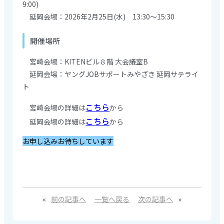
9:00)
延岡会場：2026年2月25日(水) 13:30～15:30
開催場所
宮崎会場：KITENビル８階 大会議室B
延岡会場：ヤングJOBサポートみやざき 延岡サテライ
ト
こちら
宮崎会場の詳細は
から
こちら
延岡会場の詳細は
から
お申し込みお待ちしています
«
前の記事へ
一覧へ戻る
次の記事へ
»