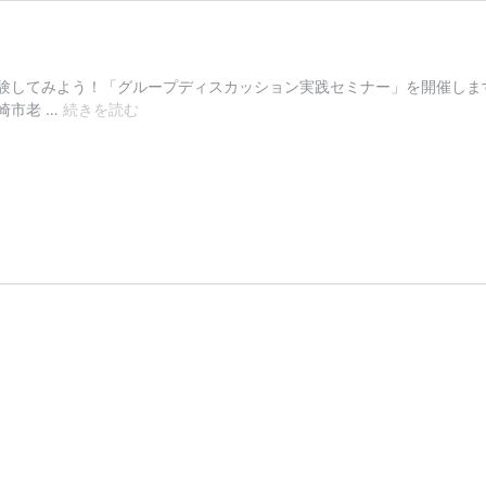
てみよう！「グループディスカッション実践セミナー」を開催します 概要 
グ
崎市老 …
続きを読む
ル
ー
プ
デ
ィ
ス
カ
ッ
シ
ョ
ン
実
践
セ
ミ
ナ