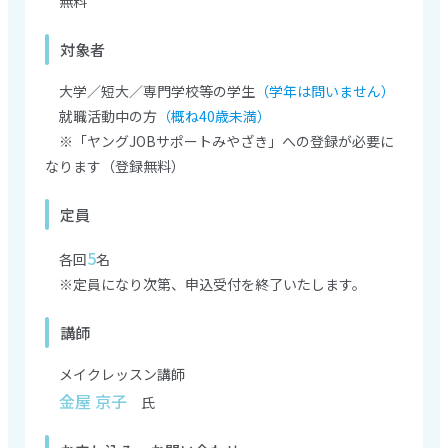
無料
対象者
大学／短大／専門学校等の学生
（学年は問いません）
就職活動中の方
（概ね40歳未満）
※「ヤングJOBサポートみやざき」への登録が必要に
なります（登録無料）
定員
5
各回
名
※定員になり次第、申込受付を終了いたします。
講師
メイクレッスン講師
金屋 京子
氏