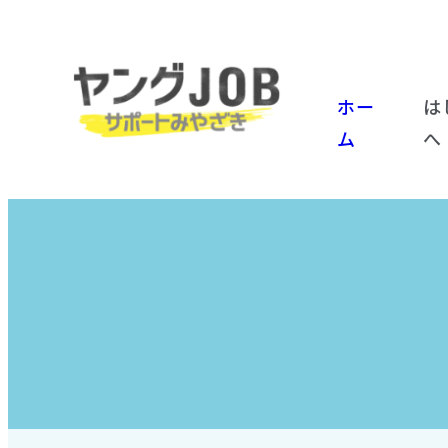
ホー
は
ム
へ