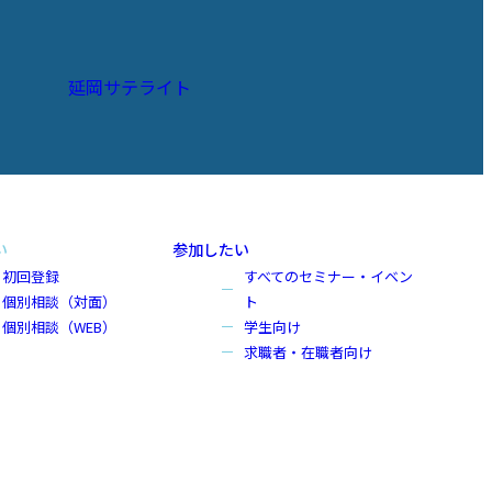
延岡サテライト
い
参加したい
初回登録
すべてのセミナー・イベン
個別相談（対面）
ト
個別相談（WEB）
学生向け
求職者・在職者向け