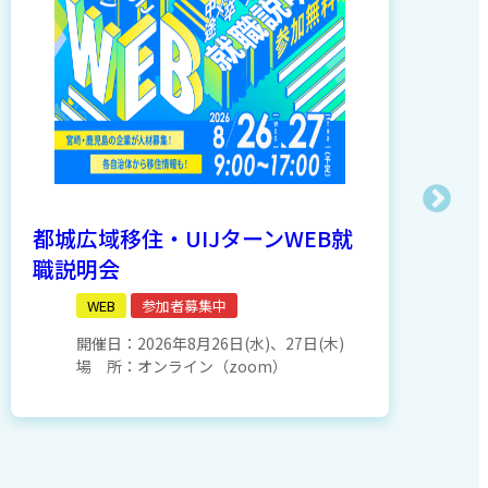
都城広域移住・UIJターンWEB就
宮
職説明会
明
WEB
参加者募集中
開催日：
2026年8月26日(水)、27日(木)
場 所：
オンライン（zoom）