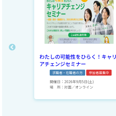
ター募
わたしの可能性をひらく！キャ
アチェンジセミナー
者募集中
求職者・在職者の方
参加者募集中
開催日：
2026年9月5日(土)
場 所：
対面／オンライン
動の中心！