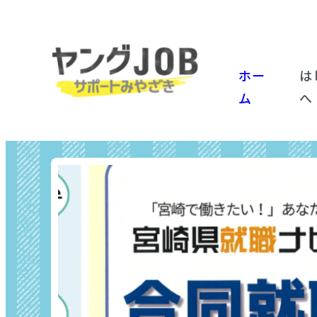
ホー
は
ム
へ