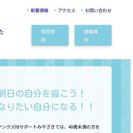
新着情報
アクセス
お問い合わせ
た
初回登
就職報
録
告
明日の自分を描こう！
なりたい自分になる！！
ヤングJOBサポートみやざきでは、40歳未満の方を