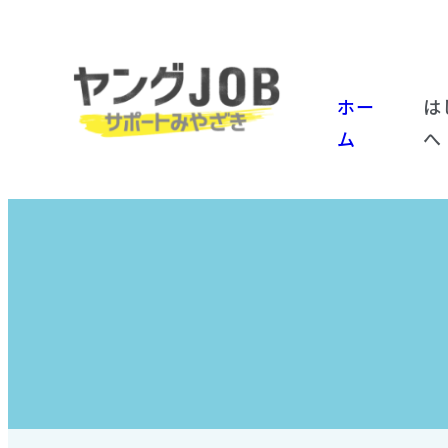
ホー
は
ム
へ